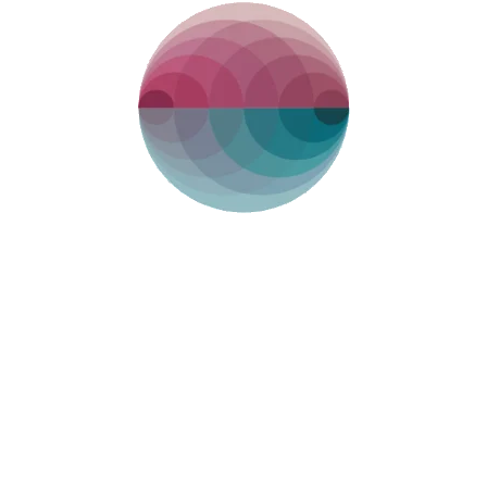
"Loredana Gandini" del Policlinico "Umberto
I" di Roma. Docente di Endocrinologia e
Medicina della Riproduzione presso i canali
B, D, F del corso di Studi in Medicina e
Chirurgia dell’università di Roma
“Sapienza” dove è anche docente presso la
Scuola di Specializzazione in
Endocrinologia. È membro del Comitato
Etico della Società Italiana di Embriologia,
Riproduzione e Ricerca (SIERR) e presidente
del Centro di Andrologia dell’European
Academy of Andrology.
Presidente Eletto della Società Italiana
Genere, Identità e Salute (SIGIS).
Coordinatore della Commissione PMA e
Banca del Seme della SIAMS (Società