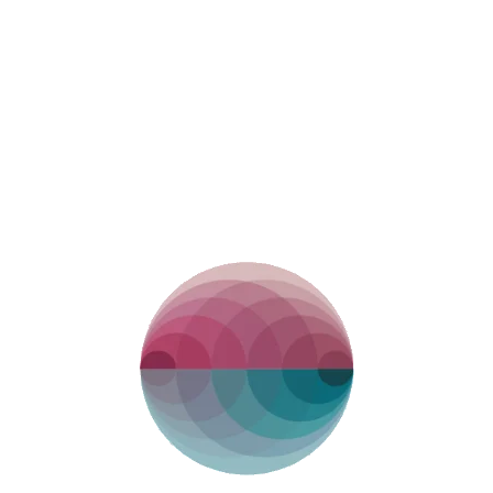
Scuole Secondarie
10 gennaio 2023 17:30 -19:30 Coordina e
introduceAnna Maria Speranza, Psicoterapeuta,
Professoressa Ordinaria e Direttrice del
Dipartimento diPsicologia dinamica, clinica…